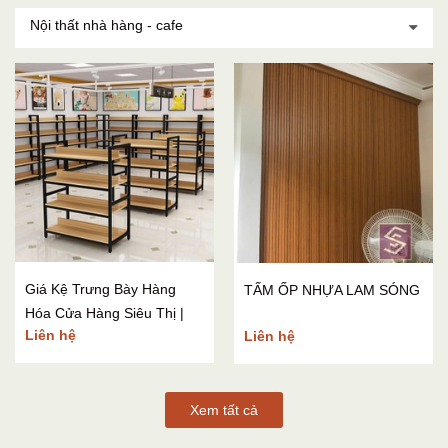
Nội thất nhà hàng - cafe
Giá Kệ Trưng Bày Hàng
TẤM ỐP NHỰA LAM SÓNG
Hóa Cửa Hàng Siêu Thị |
Liên hệ
Liên hệ
Xưởng Sản Xuất Tại Hà Nội
Xem tất cả