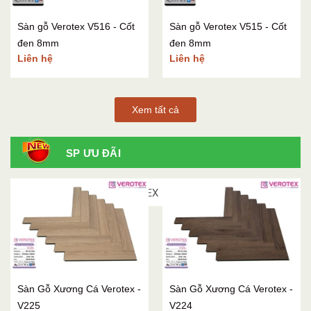
Sàn gỗ Verotex V516 - Cốt
Sàn gỗ Verotex V515 - Cốt
đen 8mm
đen 8mm
Liên hệ
Liên hệ
Xem tất cả
SP ƯU ĐÃI
SÀN GỖ XƯƠNG CÁ VEROTEX
Sàn Gỗ Xương Cá Verotex -
Sàn Gỗ Xương Cá Verotex -
V225
V224