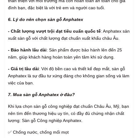
thân thiện với môi trường mà còn hoàn toàn an toàn cho gia
đình bạn, đặc biệt là với trẻ em và người cao tuổi.
6. Lý do nên chọn sàn gỗ Anphatex
-
Chất lượng vượt trội đạt tiêu cuẩn quốc tế
: Anphatex sản
xuất sàn gỗ với chất lượng đạt chuẩn xuất khẩu châu Âu.
- Bảo hành lâu dài
: Sản phẩm được bảo hành lên đến 25
năm, giúp khách hàng hoàn toàn yên tâm khi sử dụng.
- Giá trị lâu dài
: Với độ bền cao và thiết kế đẹp mắt, sàn gỗ
Anphatex là sự đầu tư xứng đáng cho không gian sống và làm
việc của bạn.
7. Mua sàn gỗ Anphatex ở đâu?
Khi lựa chọn sàn gỗ công nghiệp đạt chuẩn Châu Âu, Mỹ, bạn
nên tìm đến thương hiệu uy tín, có đầy đủ chứng nhận chất
lượng: Sàn gỗ Công nghiệp Anphatex.
✅ Chống nước, chống mối mọt