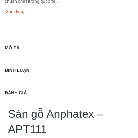
chuẩn chất lượng quốc tế,...
[Xem tiếp]
MÔ TẢ
BÌNH LUẬN
ĐÁNH GIÁ
Sàn gỗ Anphatex –
APT111