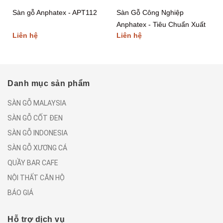
Sàn gỗ Anphatex - APT112
Sàn Gỗ Công Nghiệp
Anphatex - Tiêu Chuẩn Xuất
Liên hệ
Liên hệ
Khẩu Châu Âu - Chất Lượng
Cao
Danh mục sản phẩm
SÀN GỖ MALAYSIA
SÀN GỖ CỐT ĐEN
SÀN GỖ INDONESIA
SÀN GỖ XƯƠNG CÁ
QUẦY BAR CAFE
NỘI THẤT CĂN HỘ
BÁO GIÁ
Hỗ trợ dịch vụ