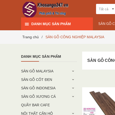
Tất cả
DANH MỤC SẢN PHẨM
SÀN GỖ 
Trang chủ
SÀN GỖ CÔNG NGHIỆP MALAYSIA
/
DANH MỤC SẢN PHẨM
SÀN GỖ CÔN
SÀN GỖ MALAYSIA
SÀN GỖ CỐT ĐEN
SÀN GỖ INDONESIA
SÀN GỖ XƯƠNG CÁ
QUẦY BAR CAFE
NỘI THẤT CĂN HỘ