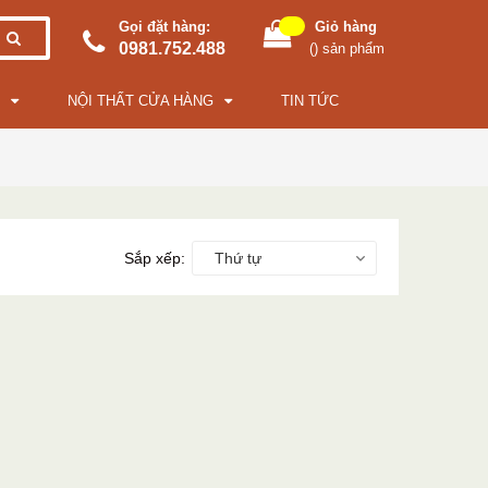
Gọi đặt hàng:
Giỏ hàng
0981.752.488
(
) sản phẩm
NỘI THẤT CỬA HÀNG
TIN TỨC
Sắp xếp:
Thứ tự