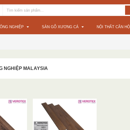
CÔNG NGHIỆP
SÀN GỖ XƯƠNG CÁ
NỘI THẤT CĂN HỘ
G NGHIỆP MALAYSIA