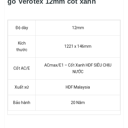
gỗ Verotex 12mm cốt xanh
Độ dày
12mm
Kích
1221 x 146mm
thước
ACmax/E1 – Cốt Xanh HDF SIÊU CHỊU
Cốt AC/E
NƯỚC
Xuất xứ
HDF Malaysia
Bảo hành
20 Năm