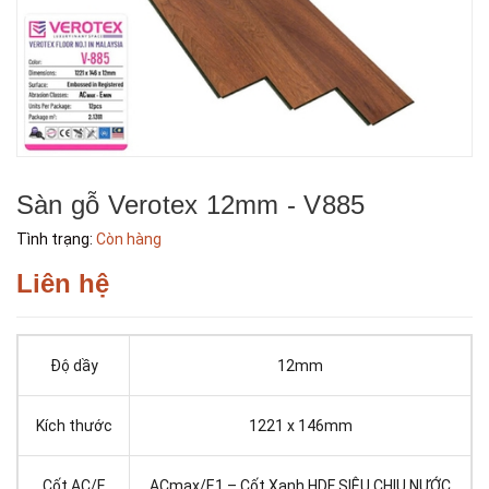
Sàn gỗ Verotex 12mm - V885
Tình trạng:
Còn hàng
Liên hệ
Độ dầy
12mm
Kích thước
1221 x 146mm
Cốt AC/E
ACmax/E1 – Cốt Xanh HDF SIÊU CHỊU NƯỚC