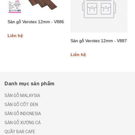
4
Sàn gỗ Verotex 12mm - V886
Liên hệ
Sàn gỗ Verotex 12mm - V887
Liên hệ
Danh mục sản phẩm
SÀN GỖ MALAYSIA
SÀN GỖ CỐT ĐEN
SÀN GỖ INDONESIA
SÀN GỖ XƯƠNG CÁ
QUẦY BAR CAFE