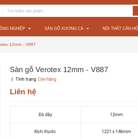
CÔNG NGHIỆP
SÀN GỖ XƯƠNG CÁ
NỘI THẤT CĂN HỘ
rotex 12mm - V887
Sàn gỗ Verotex 12mm - V887
|
Tình trạng:
Còn hàng
Liên hệ
Độ dầy
12mm
Kích thước
1221 x 146mm