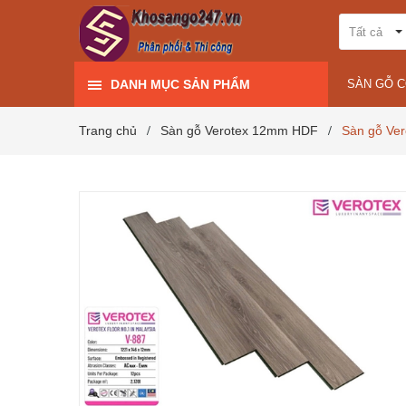
Tất cả
DANH MỤC SẢN PHẨM
SÀN GỖ 
Trang chủ
Sàn gỗ Verotex 12mm HDF
Sàn gỗ Ve
/
/