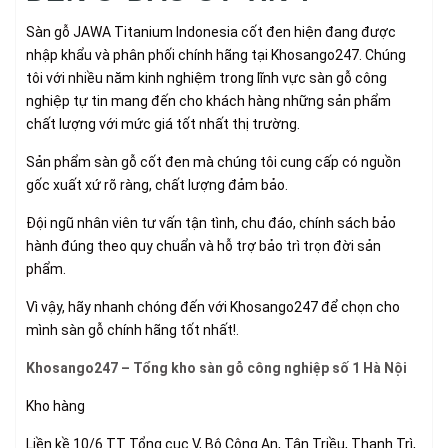
Sàn gỗ JAWA Titanium Indonesia cốt đen hiện đang được
nhập khẩu và phân phối chính hãng tại Khosango247. Chúng
tôi với nhiều năm kinh nghiệm trong lĩnh vực sàn gỗ công
nghiệp tự tin mang đến cho khách hàng những sản phẩm
chất lượng với mức giá tốt nhất thị trường.
Sản phẩm sàn gỗ cốt đen mà chúng tôi cung cấp có nguồn
gốc xuất xứ rõ ràng, chất lượng đảm bảo.
Đội ngũ nhân viên tư vấn tận tình, chu đáo, chính sách bảo
hành đúng theo quy chuẩn và hỗ trợ bảo trì trọn đời sản
phẩm.
Vì vậy, hãy nhanh chóng đến với Khosango247 để chọn cho
mình
sàn gỗ chính hãng tốt nhất!.
Khosango247 – Tổng kho sàn gỗ công nghiệp số 1 Hà Nội
Kho hàng
Liền kề 10/6 TT Tổng cục V, Bộ Công An, Tân Triều, Thanh Trì,