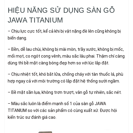
HIỆU NĂNG SỬ DỤNG SÀN GỖ
JAWA TITANIUM
– Chịu lực cực tốt, kể cả khi bị vật nặng đè lên cũng không bị
biến dạng.
– Bền, dễ lau chùi, không bị mài mòn, trầy xước, không bị mốc,
mối mọt, co ngót cong vênh, màu sắc lâu phai. Thậm chí càng
dùng thì bề mặt càng bóng đẹp hơn so với lúc lắp đặt.
– Chịu nhiệt tốt, khó bắt lửa, chống cháy với tàn thuốc lá, phù
hợp ngay cả với môi trường có lắp đặt hệ thống sưởi ngầm.
– Bề mặt sần lụa, không trơn trượt, vân gỗ tự nhiên, sắc nét.
– Màu sắc luôn là điểm mạnh số 1 của sàn gỗ JAWA
TITANIUM so với các sản phẩm có cùng xuất xứ. Được hội
kiến trúc sư đánh giá cao.