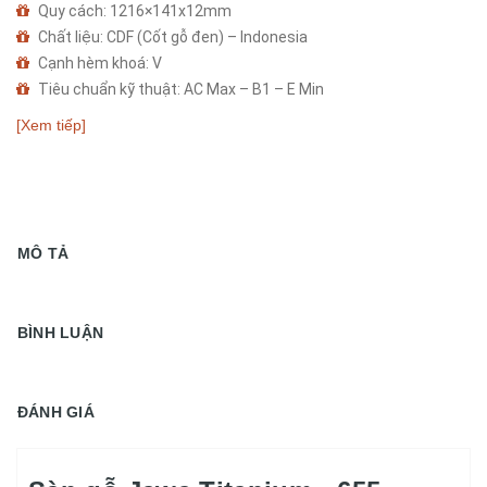
Quy cách: 1216×141x12mm
Chất liệu: CDF (Cốt gỗ đen) – Indonesia
Cạnh hèm khoá: V
Tiêu chuẩn kỹ thuật: AC Max – B1 – E Min
Bảo hành nhà sản xuất: 25 năm
[Xem tiếp]
MÔ TẢ
BÌNH LUẬN
ĐÁNH GIÁ