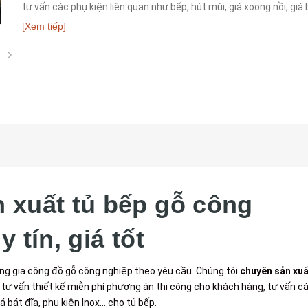
tư vấn các phụ kiện liên quan như bếp, hút mùi, giá xoong nồi, giá 
phụ kiện Inox cho tủ bếp.
[Xem tiếp]
n xuất tủ bếp gỗ công
 tín, giá tốt
ng gia công đồ gỗ công nghiệp theo yêu cầu. Chúng tôi
chuyên sản xuấ
 tư vấn thiết kế miễn phí phương án thi công cho khách hàng, tư vấn c
 bát đĩa, phụ kiện Inox... cho tủ bếp.