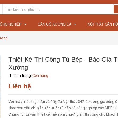
CÔNG NGHIỆP
SÀN GỖ XƯƠNG CÁ
NỘI THẤT CĂN HỘ
Xưởng
Thiết Kế Thi Công Tủ Bếp - Báo Giá T
Xưởng
|
Tình trạng:
Còn hàng
Liên hệ
Với máy móc hiện đại và đầy đủ
Nội thất 247
là xưởng gia công đ
theo yêu cầu
chuyên sản xuất tủ bếp
gỗ công nghiệp ván MDF tại 
Chúng tôi tư vấn thiết kế miễn phí phương án thi công cho khách 