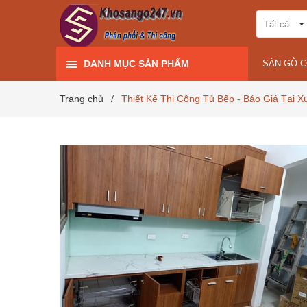
Tất cả
DANH MỤC SẢN PHẨM
SÀN GỖ 
Trang chủ
Thiết Kế Thi Công Tủ Bếp - Báo Giá Tại 
/