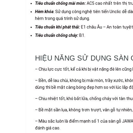
Tiêu chuẩn chống mài mòn:
AC5 cao nhất trên thị tr
Hèm khóa
: Sử dụng công nghệ tiên tiến Unclic dễ 
hèm trong quá trình sử dụng.
Tiêu chuẩn khí phát thải:
E1 châu Âu – An toàn tuyệt
Tiêu chuẩn chống cháy:
B1.
HIỆU NĂNG SỬ DỤNG SÀN 
– Chịu lực cực tốt, kể cả khi bị vật nặng đè lên cũng
– Bền, dễ lau chùi, không bị mài mòn, trầy xước, kh
dùng thì bề mặt càng bóng đẹp hơn so với lúc lắp đặ
– Chịu nhiệt tốt, khó bắt lửa, chống cháy với tàn t
– Bề mặt sần lụa, không trơn trượt, vân gỗ tự nhiên,
– Màu sắc luôn là điểm mạnh số 1 của sàn gỗ JAWA 
đánh giá cao.