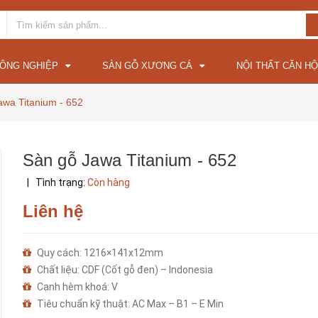
CÔNG NGHIỆP
SÀN GỖ XƯƠNG CÁ
NỘI THẤT CĂN HỘ
awa Titanium - 652
Sàn gỗ Jawa Titanium - 652
|
Tình trạng:
Còn hàng
Liên hệ
Quy cách: 1216×141x12mm
Chất liệu: CDF (Cốt gỗ đen) – Indonesia
Cạnh hèm khoá: V
Tiêu chuẩn kỹ thuật: AC Max – B1 – E Min