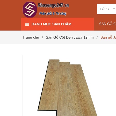
Tất cả
DANH MỤC SẢN PHẨM
SÀN GỖ 
Trang chủ
Sàn Gỗ Cốt Đen Jawa 12mm
Sàn gỗ J
/
/