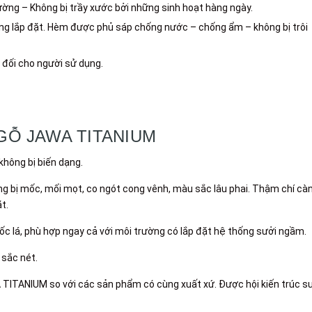
ường – Không bị trầy xước bởi những sinh hoạt hàng ngày.
dàng lắp đặt. Hèm được phủ sáp chống nước – chống ẩm – không bị trôi
 đối cho người sử dụng.
GỖ JAWA TITANIUM
 không bị biến dạng.
ông bị mốc, mối mọt, co ngót cong vênh, màu sắc lâu phai. Thậm chí cà
t.
huốc lá, phù hợp ngay cả với môi trường có lắp đặt hệ thống sưởi ngầm.
 sắc nét.
TITANIUM so với các sản phẩm có cùng xuất xứ. Được hội kiến trúc s