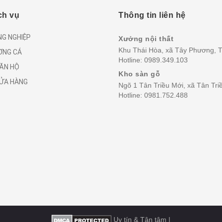
ch vụ
Thông tin liên hệ
NG NGHIỆP
Xưởng nội thất
Khu Thái Hòa, xã Tây Phương, T
ƠNG CÁ
Hotline:
0989.349.103
CĂN HỘ
Kho sàn gỗ
CỬA HÀNG
Ngõ 1 Tân Triều Mới, xã Tân Tri
Hotline:
0981.752.488
Uy tín & Tận tâm
|