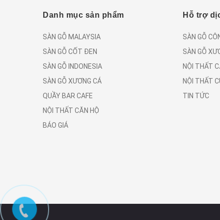
Danh mục sản phẩm
Hỗ trợ dị
SÀN GỖ MALAYSIA
SÀN GỖ CÔ
SÀN GỖ CỐT ĐEN
SÀN GỖ XƯ
SÀN GỖ INDONESIA
NỘI THẤT 
SÀN GỖ XƯƠNG CÁ
NỘI THẤT 
QUẦY BAR CAFE
TIN TỨC
NỘI THẤT CĂN HỘ
BÁO GIÁ