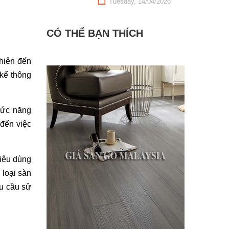
Tuesday, 14/04/2026
CÓ THỂ BẠN THÍCH
hiên đến 
ể thông 
ức năng 
đến việc 
iêu dùng 
loại sàn 
u cầu sử 