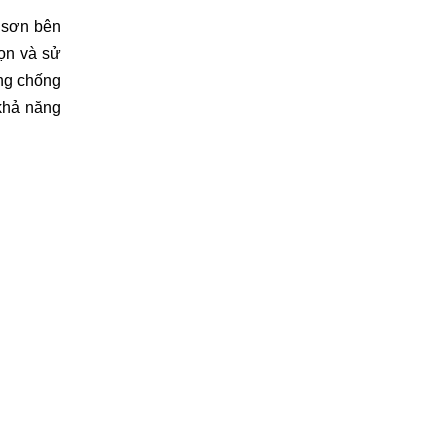
sơn bên 
ọn và sử 
ng chống 
khả năng 