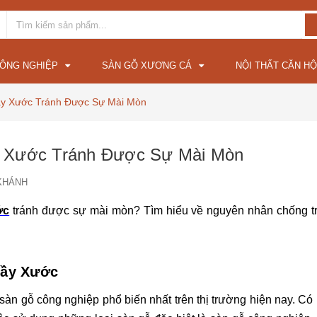
CÔNG NGHIỆP
SÀN GỖ XƯƠNG CÁ
NỘI THẤT CĂN HỘ
ầy Xước Tránh Được Sự Mài Mòn
y Xước Tránh Được Sự Mài Mòn
KHÁNH
ớc
 tránh được sự mài mòn? Tìm hiểu về nguyên nhân chống tr
rầy Xước
 sàn gỗ công nghiệp phổ biến nhất trên thị trường hiện nay. Có r