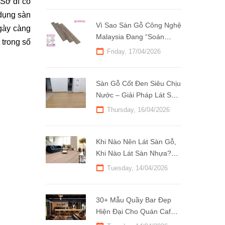
Sở dĩ có 
dụng sàn 
Vì Sao Sàn Gỗ Công Nghệ
gày càng 
Malaysia Đang “Soán
trong số 
Ngôi” Hàng Nhập Khẩu?
Friday, 17/04/2026
Sàn Gỗ Cốt Đen Siêu Chịu
Nước – Giải Pháp Lát Sàn
Bền Đẹp Cho Khí Hậu Việt
Thursday, 16/04/2026
Nam
Khi Nào Nên Lát Sàn Gỗ,
Khi Nào Lát Sàn Nhựa?
Tìm Hiểu Ngay!
Tuesday, 14/04/2026
30+ Mẫu Quầy Bar Đẹp
Hiện Đại Cho Quán Cafe
Thu Hút Mọi Ánh Nhìn