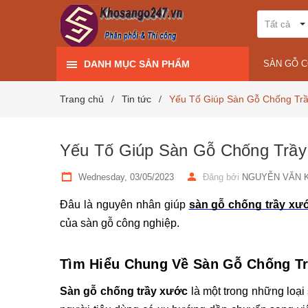
Tất cả
DANH MỤC SẢN PHẨM
SÀN GỖ 
Trang chủ
Tin tức
Yếu Tố Giúp Sàn Gỗ Chống Tr
/
/
Yếu Tố Giúp Sàn Gỗ Chống Trầ
Wednesday, 03/05/2023
Đăng bởi
NGUYỄN VĂN 
Đâu là nguyên nhân giúp
sàn gỗ chống trầy xư
của sàn gỗ công nghiệp.
Tìm Hiểu Chung Về Sàn Gỗ Chống T
Sàn gỗ chống trầy xước
 là một trong những loại