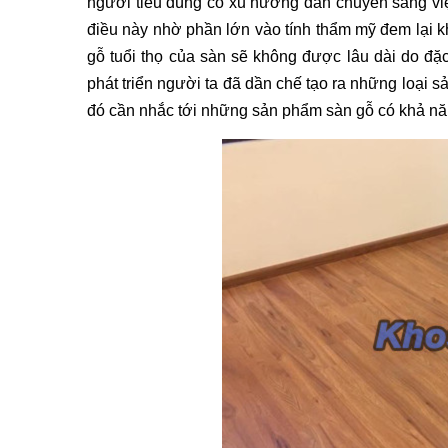
người tiêu dùng có xu hướng dần chuyển sang việc
điều này nhờ phần lớn vào tính thẩm mỹ đem lại k
gỗ tuổi thọ của sàn sẽ không được lâu dài do đặ
phát triển người ta đã dần chế tạo ra những loại sả
đó cần nhắc tới những sản phẩm sàn gỗ có khả nă