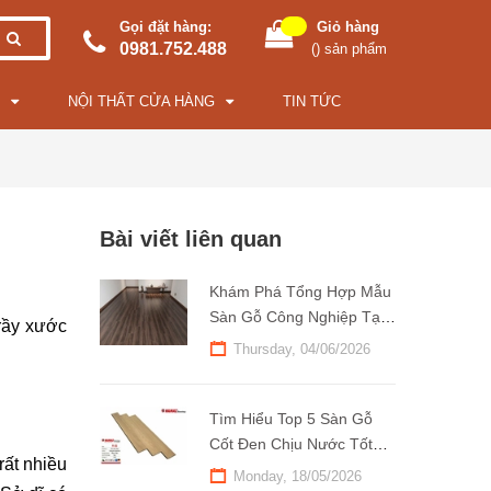
Gọi đặt hàng:
Giỏ hàng
0981.752.488
(
) sản phẩm
NỘI THẤT CỬA HÀNG
TIN TỨC
Bài viết liên quan
Khám Phá Tổng Hợp Mẫu
Sàn Gỗ Công Nghiệp Tại
ầy xước 
Kho Sàn Gỗ 247
Thursday, 04/06/2026
Tìm Hiểu Top 5 Sàn Gỗ
Cốt Đen Chịu Nước Tốt
ất nhiều 
Nhất Hiện Nay
Monday, 18/05/2026