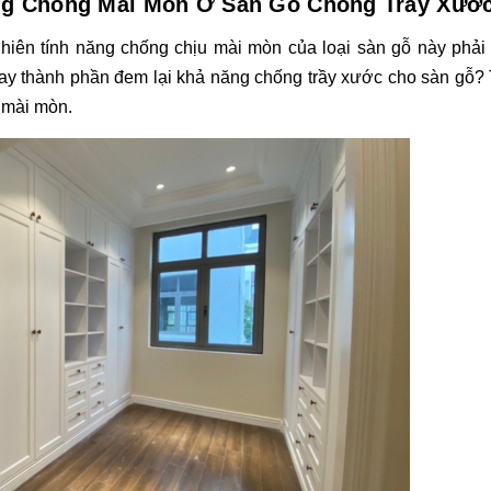
ng Chống Mài Mòn Ở Sàn Gỗ Chống Trầy Xướ
iên tính năng chống chịu mài mòn của loại sàn gỗ này phải 
hay thành phần đem lại khả năng chống trầy xước cho sàn gỗ? 
 mài mòn. 