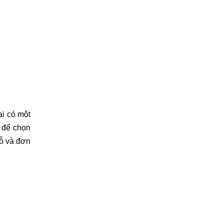
i có một 
 để chọn 
 và đơn 