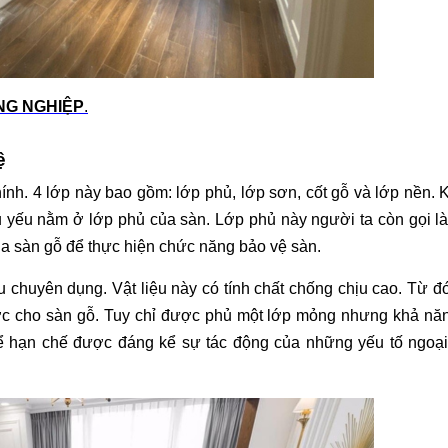
NG NGHIỆP
.
ệ 
nh. 4 lớp này bao gồm: lớp phủ, lớp sơn, cốt gỗ và lớp nền. 
ủ yếu nằm ở lớp phủ của sàn. Lớp phủ này người ta còn gọi là
a sàn gỗ để thực hiện chức năng bảo vệ sàn. 
u chuyên dụng. Vật liệu này có tính chất chống chịu cao. Từ đó
c cho sàn gỗ. Tuy chỉ được phủ một lớp mỏng nhưng khả năn
hể hạn chế được đáng kể sự tác động của những yếu tố ngoại 