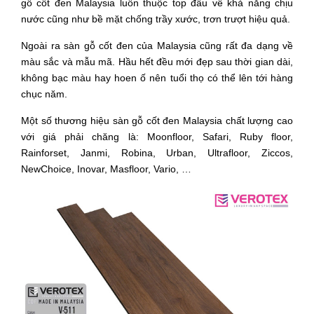
gỗ cốt đen Malaysia luôn thuộc top đầu về khả năng chịu 
nước cũng như bề mặt chống trầy xước, trơn trượt hiệu quả.
Ngoài ra sàn gỗ cốt đen của Malaysia cũng rất đa dạng về 
màu sắc và mẫu mã. Hầu hết đều mới đẹp sau thời gian dài, 
không bạc màu hay hoen ố nên tuổi thọ có thể lên tới hàng 
chục năm.
Một số thương hiệu sàn gỗ cốt đen Malaysia chất lượng cao 
với giá phải chăng là: Moonfloor, Safari, Ruby floor, 
Rainforset, Janmi, Robina, Urban, Ultrafloor, Ziccos, 
NewChoice, Inovar, Masfloor, Vario, … 