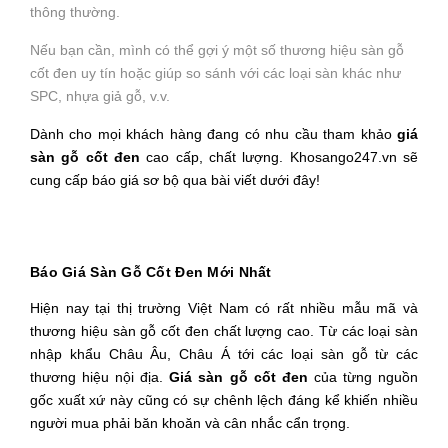
thông thường.
Nếu bạn cần, mình có thể gợi ý một số thương hiệu sàn gỗ
cốt đen uy tín hoặc giúp so sánh với các loại sàn khác như
SPC, nhựa giả gỗ, v.v.
Dành cho mọi khách hàng đang có nhu cầu tham khảo
giá 
sàn gỗ cốt đen
 cao cấp, chất lượng. Khosango247.vn sẽ 
cung cấp báo giá sơ bộ qua bài viết dưới đây!
Báo Giá Sàn Gỗ Cốt Đen Mới Nhất
Hiện nay tại thị trường Việt Nam có rất nhiều mẫu mã và 
thương hiệu sàn gỗ cốt đen chất lượng cao. Từ các loại sàn 
nhập khẩu Châu Âu, Châu Á tới các loại sàn gỗ từ các 
thương hiệu nội địa. 
Giá sàn gỗ cốt đen
 của từng nguồn 
gốc xuất xứ này cũng có sự chênh lệch đáng kể khiến nhiều 
người mua phải băn khoăn và cân nhắc cẩn trọng. 