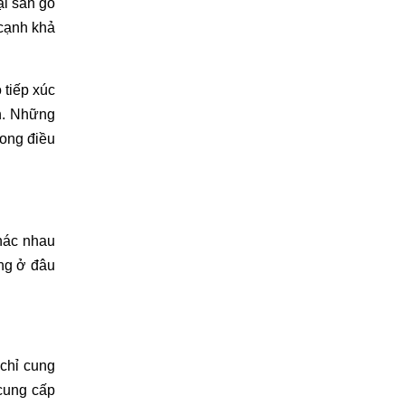
i sàn gỗ 
cạnh khả 
tiếp xúc 
. Những 
ong điều 
hác nhau 
ng ở đâu 
chỉ cung 
cấp sàn gỗ uy tín trên thị trường, kho sàn 247 còn là nơi cung cấp sàn gỗ với mức giá tốt nhất hiện nay. Ngoài cung cấp 