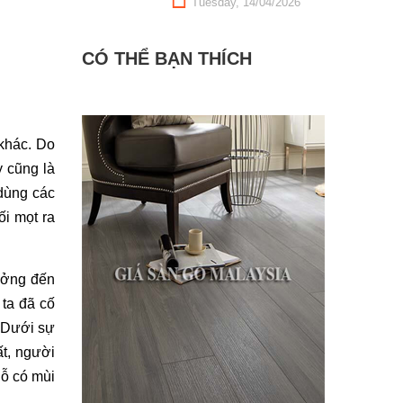
Tuesday, 14/04/2026
CÓ THỂ BẠN THÍCH
hác. Do 
 cũng là 
dùng các 
 mọt ra 
ởng đến 
ta đã cố 
 Dưới sự 
t, người 
ỗ có mùi 