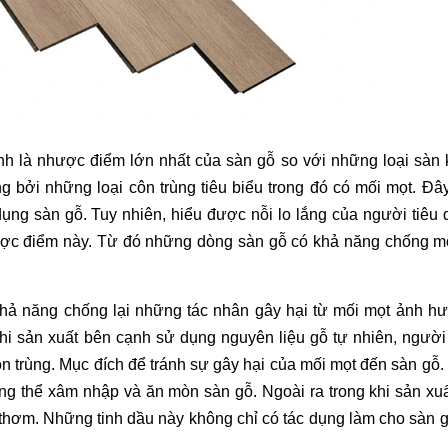
h là nhược điểm lớn nhất của sàn gỗ so với những loại sàn k
g bởi những loại côn trùng tiêu biểu trong đó có mối mọt. Đây
dụng sàn gỗ. Tuy nhiên, hiểu được nỗi lo lắng của người tiêu 
ợc điểm này. Từ đó những dòng sàn gỗ có khả năng chống mối
khả năng chống lại những tác nhân gây hại từ mối mọt ảnh hư
i sản xuất bên cạnh sử dụng nguyên liệu gỗ tự nhiên, người 
n trùng. Mục đích để tránh sự gây hại của mối mọt đến sàn gỗ.
g thể xâm nhập và ăn mòn sàn gỗ. Ngoài ra trong khi sản xuấ
 thơm. Những tinh dầu này không chỉ có tác dụng làm cho sàn g