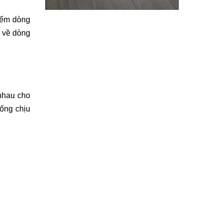
iếm dòng 
 về dòng 
nhau cho 
ống chịu 