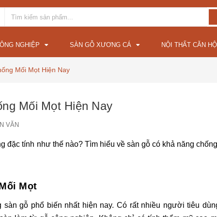
CÔNG NGHIỆP
SÀN GỖ XƯƠNG CÁ
NỘI THẤT CĂN HỘ
hống Mối Mọt Hiện Nay
ống Mối Mọt Hiện Nay
N VĂN
ng đặc tính như thế nào? Tìm hiểu về sàn gỗ có khả năng chống
Mối Mọt
 sàn gỗ phổ biến nhất hiện nay. Có rất nhiều người tiêu dùng 