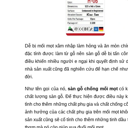
Dễ bị mối mọt xâm nhập làm hỏng và ăn mòn chín
đặc tính được làm từ gỗ nên sàn gỗ dễ bị tấn côn
điều khiến nhiều người e ngại khi quyết định sử 
nhà sản xuất cũng đã nghiên cứu để hạn chế như
đời.
Như tên gọi của nó, 
sàn gỗ chống mối mọt
 có 
chất lượng sàn gỗ. Để thực hiện được điều này kh
tình cho thêm những chất phụ gia và chất chống cô
ảnh hưởng của các chất phụ gia trên mối mọt khôn
sản xuất cũng sẽ cố tính cho thêm những tinh dầu
thơm mà nó còn giúp xua đuổi mối mọt. 