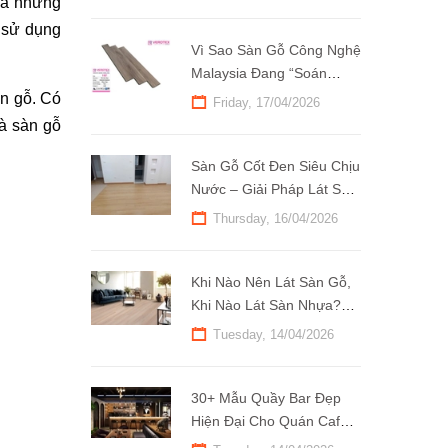
à những 
 sử dụng 
Vì Sao Sàn Gỗ Công Nghệ
Malaysia Đang “Soán
Ngôi” Hàng Nhập Khẩu?
n gỗ. Có 
Friday, 17/04/2026
à sàn gỗ 
Sàn Gỗ Cốt Đen Siêu Chịu
Nước – Giải Pháp Lát Sàn
Bền Đẹp Cho Khí Hậu Việt
Thursday, 16/04/2026
Nam
Khi Nào Nên Lát Sàn Gỗ,
Khi Nào Lát Sàn Nhựa?
Tìm Hiểu Ngay!
Tuesday, 14/04/2026
30+ Mẫu Quầy Bar Đẹp
Hiện Đại Cho Quán Cafe
Thu Hút Mọi Ánh Nhìn