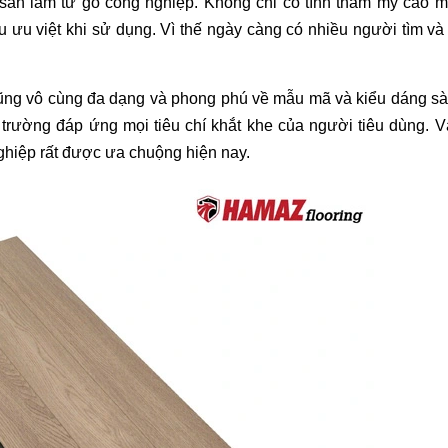
àn làm từ gỗ công nghiệp. Không chỉ có tính thẩm mỹ cao m
ưu việt khi sử dụng. Vì thế ngày càng có nhiều người tìm và
cũng vô cùng đa dạng và phong phú về mẫu mã và kiểu dáng sà
 trường đáp ứng mọi tiêu chí khắt khe của người tiêu dùng. V
hiệp rất được ưa chuộng hiện nay. 