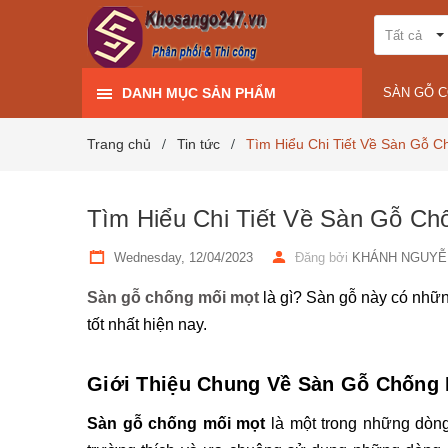
Tất cả
DANH MỤC SẢN PHẨM
SÀN GỖ 
Trang chủ
Tin tức
Tìm Hiểu Chi Tiết Về Sàn Gỗ C
/
/
Tìm Hiểu Chi Tiết Về Sàn Gỗ Ch
Wednesday, 12/04/2023
Đăng bởi
KHÁNH NGUYỄ
Sàn gỗ chống mối mọt
 là gì? Sàn gỗ này có nhữ
tốt nhất hiện nay.
Giới Thiệu Chung Về Sàn Gỗ Chống 
Sàn gỗ chống mối mọt
 là một trong những dòng