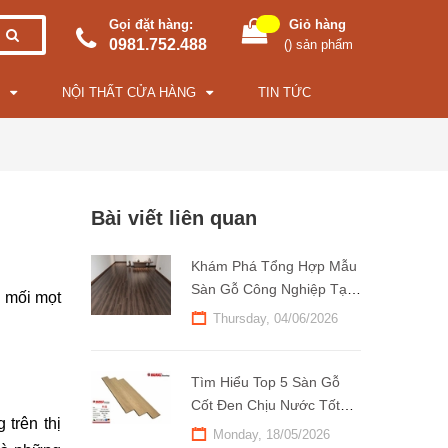
Gọi đặt hàng:
Giỏ hàng
0981.752.488
(
) sản phẩm
NỘI THẤT CỬA HÀNG
TIN TỨC
Bài viết liên quan
Khám Phá Tổng Hợp Mẫu
Sàn Gỗ Công Nghiệp Tại
 mối mọt 
Kho Sàn Gỗ 247
Thursday, 04/06/2026
Tìm Hiểu Top 5 Sàn Gỗ
Cốt Đen Chịu Nước Tốt
trên thị 
Nhất Hiện Nay
Monday, 18/05/2026