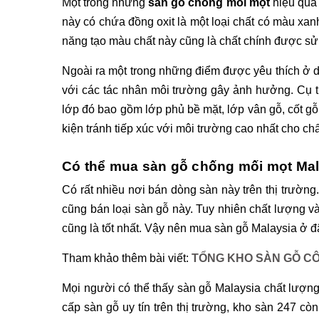
Một trong những 
sàn gỗ chống mối mọt
 hiệu quả
này có chứa đồng oxit là một loại chất có màu xan
năng tạo màu chất này cũng là chất chính được sử
Ngoài ra một trong những điểm được yêu thích ở d
với các tác nhân môi trường gây ảnh hưởng. Cụ t
lớp đó bao gồm lớp phủ bề mặt, lớp vân gỗ, cốt gỗ 
kiện tránh tiếp xúc với môi trường cao nhất cho ch
Có thể mua sàn gỗ chống mối mọt Mal
Có rất nhiều nơi bán dòng sàn này trên thị trường
cũng bán loại sàn gỗ này. Tuy nhiên chất lượng v
cũng là tốt nhất. Vậy nên mua sàn gỗ Malaysia ở đ
Tham khảo thêm bài viết: 
TỔNG KHO SÀN GỖ C
Mọi người có thể thấy sàn gỗ Malaysia chất lượng c