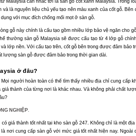
 từ Malaysia cần nhắc tới là sàn gỗ cốt xanh Malaysia. Trong loạ
h và là nguyên liệu chủ yếu tạo nên màu xanh của cốt gỗ. Bên 
 dụng với mục đích chống mối mọt ở sàn gỗ.
òng gỗ này chính là cấu tạo gồm nhiều lớp bảo vệ ngăn cho gỗ 
hể thường sàn gỗ Malaysia sẽ được cấu tạo từ 4 lớp gỗ chính
và lớp nền. Với cấu tạo trên, cốt gỗ bên trong được đảm bảo tr
ất lượng sàn gỗ được đảm bảo trong thời gian dài.
aysia ở đâu?
. Mọi người hoàn toàn có thể tìm thấy nhiều địa chỉ cung cấp k
à giá thành của từng nơi là khác nhau. Và không phải chất lượ
âu? 
ÔNG NGHIỆP
.
ó giá thành tốt nhất tại kho sàn gỗ 247. Không chỉ là một địa 