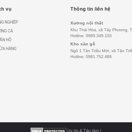
ch vụ
Thông tin liên hệ
NG NGHIỆP
Xưởng nội thất
Khu Thái Hòa, xã Tây Phương, T
ƠNG CÁ
Hotline:
0989.349.103
CĂN HỘ
Kho sàn gỗ
CỬA HÀNG
Ngõ 1 Tân Triều Mới, xã Tân Tri
Hotline:
0981.752.488
Uy tín & Tận tâm
|