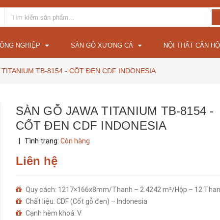
CÔNG NGHIỆP
SÀN GỖ XƯƠNG CÁ
NỘI THẤT CĂN HỘ
 TITANIUM TB-8154 - CỐT ĐEN CDF INDONESIA
SÀN GỖ JAWA TITANIUM TB-8154 -
CỐT ĐEN CDF INDONESIA
|
Tình trạng:
Còn hàng
Liên hệ
Quy cách: 1217×166x8mm/Thanh – 2.4242 m²/Hộp – 12 Tha
Chất liệu: CDF (Cốt gỗ đen) – Indonesia
Cạnh hèm khoá: V