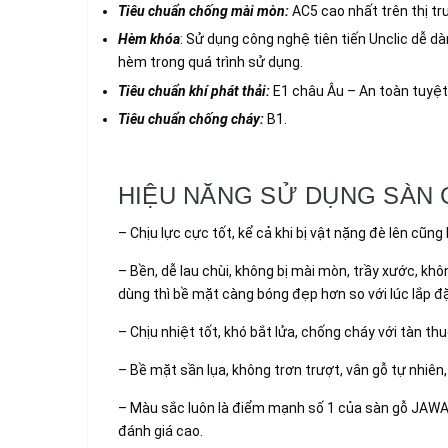
Tiêu chuẩn chống mài mòn:
AC5 cao nhất trên thị tr
Hèm khóa
: Sử dụng công nghệ tiên tiến Unclic dễ 
hèm trong quá trình sử dụng.
Tiêu chuẩn khí phát thải:
E1 châu Âu – An toàn tuyệt
Tiêu chuẩn chống cháy:
B1.
HIỆU NĂNG SỬ DỤNG SÀN G
– Chịu lực cực tốt, kể cả khi bị vật nặng đè lên cũng
– Bền, dễ lau chùi, không bị mài mòn, trầy xước, kh
dùng thì bề mặt càng bóng đẹp hơn so với lúc lắp đặ
– Chịu nhiệt tốt, khó bắt lửa, chống cháy với tàn t
– Bề mặt sần lụa, không trơn trượt, vân gỗ tự nhiên,
– Màu sắc luôn là điểm mạnh số 1 của sàn gỗ JAWA 
đánh giá cao.