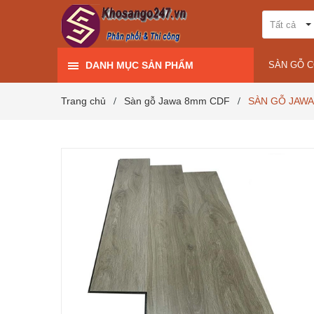
Tất cả
DANH MỤC SẢN PHẨM
SÀN GỖ 
Trang chủ
Sàn gỗ Jawa 8mm CDF
SÀN GỖ JAWA
/
/