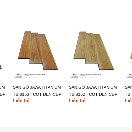
IUM
SÀN GỖ JAWA TITANIUM
SÀN GỖ JAWA TITANIUM
SÀ
CDF
TB-8153 - CỐT ĐEN CDF
TB-8152 - CỐT ĐEN CDF
TB-
Liên hệ
Liên hệ
Liê
INDONESIA
INDONESIA
IN