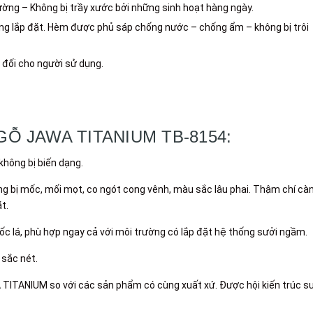
ường – Không bị trầy xước bởi những sinh hoạt hàng ngày.
dàng lắp đặt. Hèm được phủ sáp chống nước – chống ẩm – không bị trôi
 đối cho người sử dụng.
Ỗ JAWA TITANIUM TB-8154:
 không bị biến dạng.
ông bị mốc, mối mọt, co ngót cong vênh, màu sắc lâu phai. Thậm chí cà
t.
huốc lá, phù hợp ngay cả với môi trường có lắp đặt hệ thống sưởi ngầm.
 sắc nét.
TITANIUM so với các sản phẩm có cùng xuất xứ. Được hội kiến trúc s