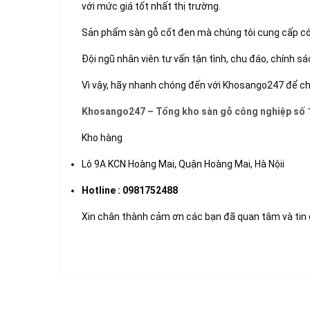
với mức giá tốt nhất thị trường.
Sản phẩm sàn gỗ cốt đen mà chúng tôi cung cấp có
Đội ngũ nhân viên tư vấn tận tình, chu đáo, chính s
Vì vậy, hãy nhanh chóng đến với Khosango247 để c
Khosango247 – Tổng kho sàn gỗ công nghiệp số 
Kho hàng
Lô 9A KCN Hoàng Mai, Quận Hoàng Mai, Hà Nộii
Hotline : 0981752488
Xin chân thành cảm ơn các bạn đã quan tâm và ti