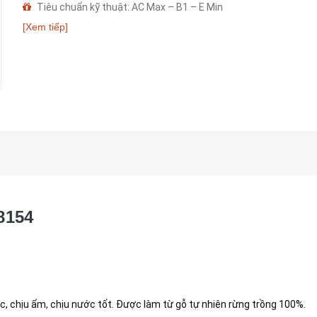
Tiêu chuẩn kỹ thuật: AC Max – B1 – E Min
Bảo hành nhà sản xuất: 25 năm
[Xem tiếp]
8154
ắc, chịu ẩm, chịu nước tốt. Được làm từ gỗ tự nhiên rừng trồng 100%.