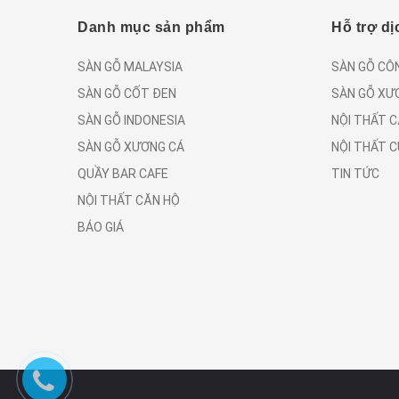
Danh mục sản phẩm
Hỗ trợ dị
SÀN GỖ MALAYSIA
SÀN GỖ CÔ
SÀN GỖ CỐT ĐEN
SÀN GỖ XƯ
SÀN GỖ INDONESIA
NỘI THẤT 
SÀN GỖ XƯƠNG CÁ
NỘI THẤT 
QUẦY BAR CAFE
TIN TỨC
NỘI THẤT CĂN HỘ
BÁO GIÁ