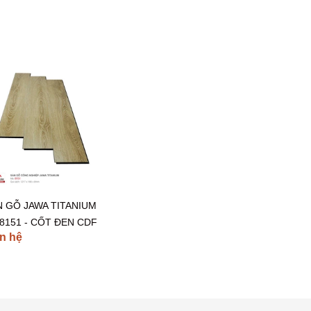
N GỖ JAWA TITANIUM
8151 - CỐT ĐEN CDF
n hệ
DONESIA