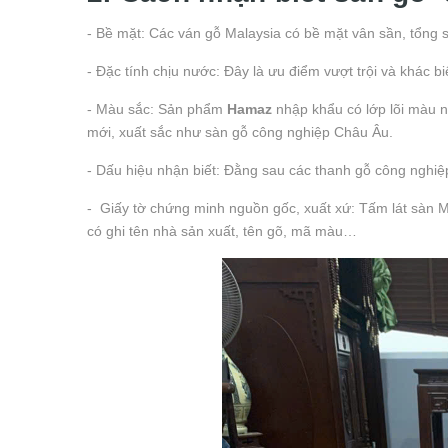
- Bề mặt: Các ván gỗ Malaysia có bề mặt vân sần, tổng
- Đặc tính chịu nước: Đây là ưu điểm vượt trội và khác 
- Màu sắc: Sản phẩm
Hamaz
nhập khẩu có lớp lõi màu n
mới, xuất sắc như sàn gỗ công nghiệp Châu Âu.
- Dấu hiệu nhận biết: Đằng sau các thanh gỗ công nghiệ
- Giấy tờ chứng minh nguồn gốc, xuất xứ: Tấm lát sàn 
có ghi tên nhà sản xuất, tên gõ, mã màu…