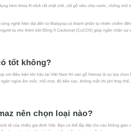
ụng hèm khóa R-click rất chặt chẽ, cốt gỗ siêu chịu nước, chống mối 
 công nghệ hiện đại đến từ Malaysia có thành phần tự nhiên chiếm đế
uất người ta cho thêm bột Đồng II Cacbonat (CuCO3) giúp ngăn chặn sự
có tốt không?
 với điều kiện khí hậu tại Việt Nam thì sàn gỗ Hamaz là sự lựa chọn
 ngăn ngừa ẩm mốc, mối mọt, độ bền cao, không mất chi phí thay thế
maz nên chọn loại nào?
h tế của nhiều gia đình Việt. Bạn có thể lắp đặt cho các không gian n