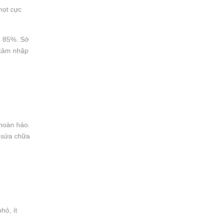
mọt cực
n 85%. Sở
 xâm nhập
 hoàn hảo.
, sửa chữa
hỏ, ít