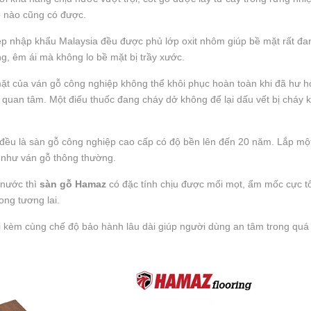
ỗ nào cũng có được.
ệp nhập khẩu Malaysia đều được phủ lớp oxit nhôm giúp bề mặt rất đa
ng, êm ái mà không lo bề mặt bị trầy xước.
mặt của ván gỗ công nghiệp không thể khôi phục hoàn toàn khi đã hư h
quan tâm. Một điếu thuốc đang cháy dở không để lại dấu vết bị cháy k
a đều là sàn gỗ công nghiệp cao cấp có độ bền lên đến 20 năm. Lắp mộ
ế như ván gỗ thông thường.
 nước thì
sàn gỗ Hamaz
có đặc tính chịu được mối mọt, ẩm mốc cực t
ong tương lai.
 kèm cùng chế độ bảo hành lâu dài giúp người dùng an tâm trong quá 