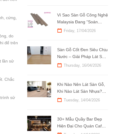
Vì Sao Sàn Gỗ Công Nghệ
nh, cứng,
Malaysia Đang “Soán
Ngôi” Hàng Nhập Khẩu?
Friday, 17/04/2026
ỏng, do
hi để trên
Sàn Gỗ Cốt Đen Siêu Chịu
Nước – Giải Pháp Lát Sàn
t lần sử
Bền Đẹp Cho Khí Hậu Việt
Thursday, 16/04/2026
Nam
ốt. Chắc
Khi Nào Nên Lát Sàn Gỗ,
Khi Nào Lát Sàn Nhựa?
trình sử
Tìm Hiểu Ngay!
Tuesday, 14/04/2026
30+ Mẫu Quầy Bar Đẹp
Hiện Đại Cho Quán Cafe
Thu Hút Mọi Ánh Nhìn