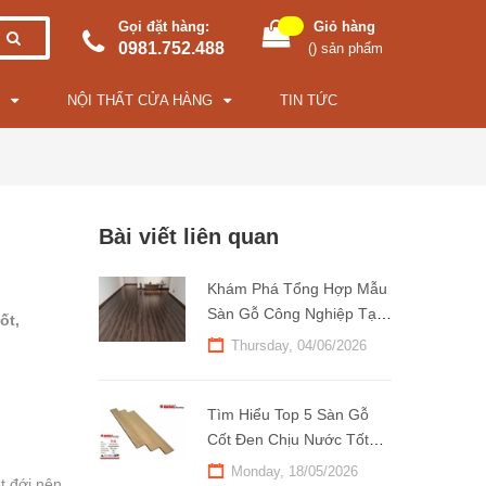
Gọi đặt hàng:
Giỏ hàng
0981.752.488
(
) sản phẩm
NỘI THẤT CỬA HÀNG
TIN TỨC
Bài viết liên quan
Khám Phá Tổng Hợp Mẫu
Sàn Gỗ Công Nghiệp Tại
ốt,
Kho Sàn Gỗ 247
Thursday, 04/06/2026
Tìm Hiểu Top 5 Sàn Gỗ
Cốt Đen Chịu Nước Tốt
Nhất Hiện Nay
Monday, 18/05/2026
t đới nên