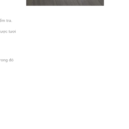
iểm tra.
được tươi
rong đó