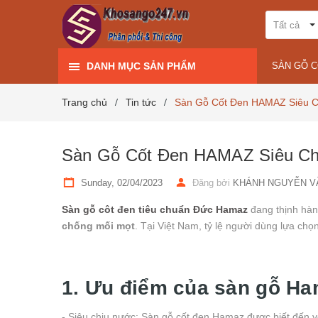
Tất cả
DANH MỤC SẢN PHẨM
SÀN GỖ 
Trang chủ
Tin tức
Sàn Gỗ Cốt Đen HAMAZ Siêu C
/
/
Sàn Gỗ Cốt Đen HAMAZ Siêu Ch
Sunday, 02/04/2023
Đăng bởi
KHÁNH NGUYỄN V
Sàn gỗ côt đen tiêu chuẩn Đức Hamaz
đang thịnh hành
chống mối mọt
. Tại Việt Nam, tỷ lệ người dùng lựa c
1. Ưu điểm của sàn gỗ H
- Siêu chịu nước: Sàn gỗ cốt đen Hamaz được biết đến vớ