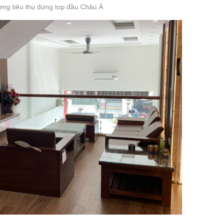
ợng tiêu thụ đứng top đầu Châu Á.