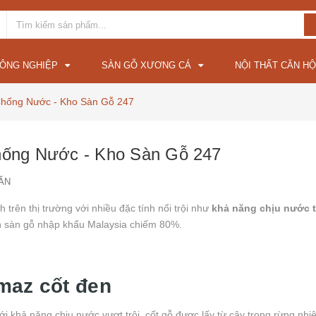
CÔNG NGHIỆP
SÀN GỖ XƯƠNG CÁ
NỘI THẤT CĂN HỘ
hống Nước - Kho Sàn Gỗ 247
ống Nước - Kho Sàn Gỗ 247
ĂN
 trên thị trường với nhiều đặc tính nổi trội như
khả năng chịu nước t
họn sàn gỗ nhập khẩu Malaysia chiếm 80%.
amaz cốt đen
i khả năng chịu nước vượt trội, cốt gỗ được lấy từ cây trong rừng nhiệ