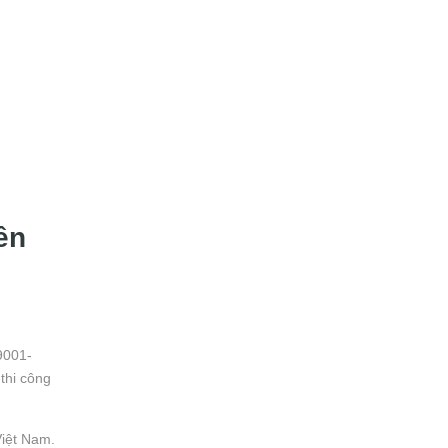
ên
9001-
thi công
Việt Nam.