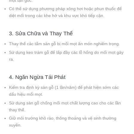
mọt tận gốc.
Có thể sử dụng phương pháp xông hơi hoặc phun thuốc để
diệt mối trong các khe hở và khu vực khó tiếp cận.
3. Sửa Chữa và Thay Thế
Thay thế các tấm sàn gỗ bị mối mọt ăn mòn nghiêm trọng.
Sử dụng keo trám gỗ để lấp đầy các lỗ hổng do mối mọt gây
ra.
4. Ngăn Ngừa Tái Phát
Kiểm tra định kỳ sàn gỗ (1 lần/năm) để phát hiện sớm các
dấu hiệu mối mọt.
Sử dụng sàn gỗ chống mối mọt chất lượng cao cho các lần
thay thế.
Giữ môi trường khô ráo, thông thoáng và vệ sinh thường
xuyên.