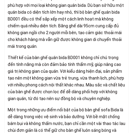
phù hợp với mọi loại không gian quán bida. Dù bạn sở hữu một
quán bida có diện tích lớn hay nhỏ, thì bộ bàn ghế quán bida
BD001 đều có thể sắp xếp một cách linh hoạt mà không
chiếm quá nhiều diện tích. Băng ghế dài 95cm cung cấp đủ
không gian ngồi cho 2 người mỗi bên, tạo cảm giác thoải mái
cho khách hàng mà vẫn giữ được không gian di chuyển thoải
mái trong quán.
Thiết kế của bàn ghế quán bida BD001 không chỉ chú trọng
đến tính năng mà còn đảm bảo tính thẩm mỹ, giúp nâng cao
giá trị không gian của quán. Với kiểu dáng hiện đại, sản phẩm
tạo nên một không gian vừa trẻ trung, vừa thanh lịch, phù hợp
với nhiều phong cách nội thất khác nhau. Màu sắc và chất liệu
của bàn ghế được chọn lọc để dễ dàng phối hợp với không
gian quán, từ đó tạo nên sự đồng bộ và chuyên nghiệp.
Một trong những ưu điểm nổi bật của bộ bàn ghế sofa Bida là
dễ dàng trong việc vệ sinh và bảo dưỡng. Với bề mặt chống
bám bụi và không thấm nước, bạn chỉ cần một vài thao tác lau
chùi đơn giản là có thể giữ cho bàn ghế luôn sáng bóng và