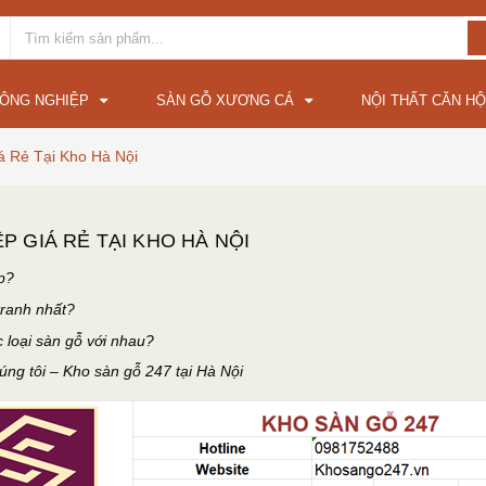
CÔNG NGHIỆP
SÀN GỖ XƯƠNG CÁ
NỘI THẤT CĂN HỘ
á Rẻ Tại Kho Hà Nội
P GIÁ RẺ TẠI KHO HÀ NỘI
p?
tranh nhất?
c loại sàn gỗ với nhau?
húng tôi – Kho sàn gỗ 247 tại Hà Nội