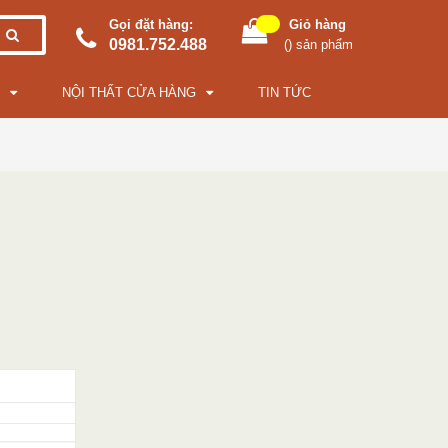
Gọi đặt hàng:
Giỏ hàng
0981.752.488
(
) sản phẩm
NỘI THẤT CỬA HÀNG
TIN TỨC