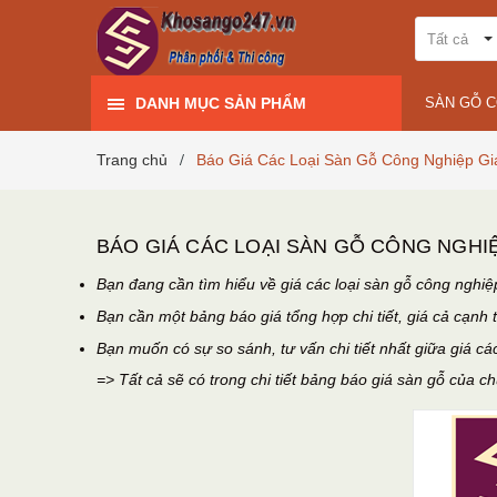
Tất cả
DANH MỤC SẢN PHẨM
SÀN GỖ 
Trang chủ
Báo Giá Các Loại Sàn Gỗ Công Nghiệp Gi
/
BÁO GIÁ CÁC LOẠI SÀN GỖ CÔNG NGHIỆ
Bạn đang cần tìm hiểu về giá các loại sàn gỗ công nghiệ
Bạn cần một bảng báo giá tổng hợp chi tiết, giá cả cạnh 
Bạn muốn có sự so sánh, tư vấn chi tiết nhất giữa giá cá
=> Tất cả sẽ có trong chi tiết bảng báo giá sàn gỗ của c