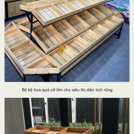
Bộ kệ hoa quả cỡ lớn cho siêu thị diện tích rộng