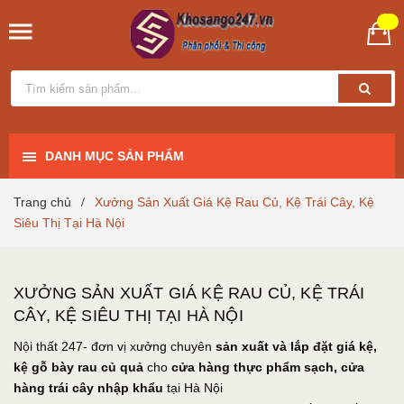
DANH MỤC SẢN PHẨM
Trang chủ
Xưởng Sản Xuất Giá Kệ Rau Củ, Kệ Trái Cây, Kệ
/
Siêu Thị Tại Hà Nội
XƯỞNG SẢN XUẤT GIÁ KỆ RAU CỦ, KỆ TRÁI
CÂY, KỆ SIÊU THỊ TẠI HÀ NỘI
Nội thất 247- đơn vị xưởng chuyên
sản xuất và lắp đặt giá
kệ,
kệ gỗ bày rau củ quả
cho
cửa hàng thực phẩm sạch, cửa
hàng trái cây nhập khẩu
tại Hà Nội