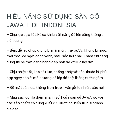
HIỆU NĂNG SỬ DỤNG SÀN GỖ
JAWA HDF INDONESIA
– Chịu lực cực tốt, kể cả khi bị vật nặng đè lên cũng không bị
biến dạng.
– Bền, dễ lau chùi, không bị mài mòn, trầy xước, không bị mốc,
mối mọt, co ngót cong vênh, màu sắc lâu phai. Thậm chí càng
dùng thì bề mặt càng bóng đẹp hơn so với lúc lắp đặt.
– Chịu nhiệt tốt, khó bắt lửa, chống cháy với tàn thuốc lá, phù
hợp ngay cả với môi trường có lắp đặt hệ thống sưởi ngầm.
– Bề mặt sần lụa, không trơn trượt, vân gỗ tự nhiên, sắc nét.
– Màu sắc luôn là điểm mạnh số 1 của sàn gỗ JAWA so với
các sản phẩm có cùng xuất xứ. Được hội kiến trúc sư đánh
giá cao.