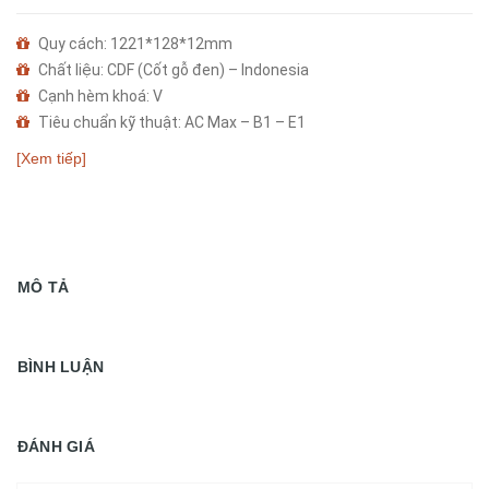
Quy cách: 1221*128*12mm
Chất liệu: CDF (Cốt gỗ đen) – Indonesia
Cạnh hèm khoá: V
Tiêu chuẩn kỹ thuật: AC Max – B1 – E1
Bảo hành nhà sản xuất: 25 năm
[Xem tiếp]
MÔ TẢ
BÌNH LUẬN
ĐÁNH GIÁ