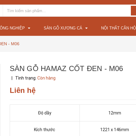
CÔNG NGHIỆP
SÀN GỖ XƯƠNG CÁ
NỘI THẤT CĂN HỘ
EN - M06
SÀN GỖ HAMAZ CỐT ĐEN - M06
|
Tình trạng:
Còn hàng
Liên hệ
Độ dầy
12mm
Kích thước
1221 x 146mm