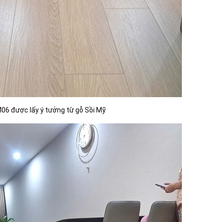
06 được lấy ý tưởng từ gỗ Sồi Mỹ