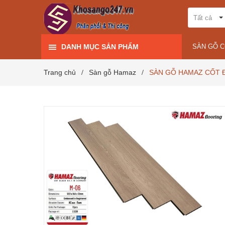
Tất cả
DANH MỤC SẢN PHẨM
SÀN GỖ 
Trang chủ
Sàn gỗ Hamaz
SÀN GỖ HAMAZ CỐT Đ
/
/