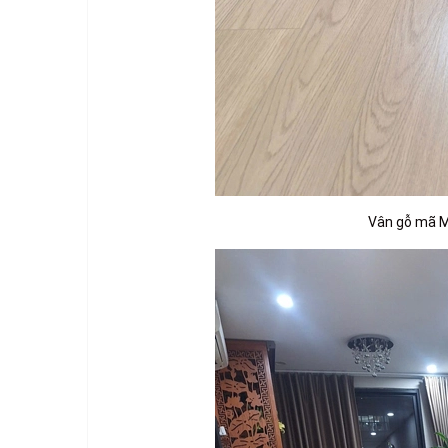
Vân gỗ mã M